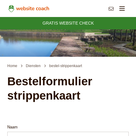
info@websit
Menu
GRATIS WEBSITE CHECK
Home
Diensten
bestel-strippenkaart
Bestelformulier
strippenkaart
Naam