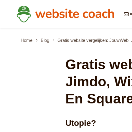
Overslaan en naar de inhoud gaan
Home
Blog
Gratis website vergelijken: JouwWeb
Gratis we
Jimdo, Wi
En Squar
Utopie?