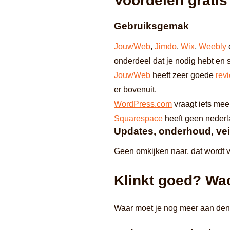
Voordelen gratis
Gebruiksgemak
JouwWeb
,
Jimdo
,
Wix
,
Weebly
onderdeel dat je nodig hebt en s
JouwWeb
heeft zeer goede
rev
er bovenuit.
WordPress.com
vraagt iets meer
Squarespace
heeft geen nederl
Updates, onderhoud, vei
Geen omkijken naar, dat wordt v
Klinkt goed? W
Waar moet je nog meer aan den