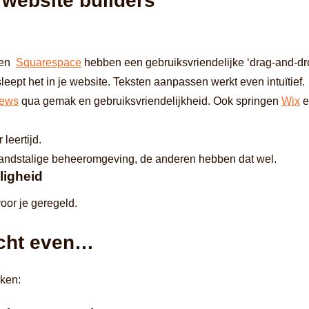
 website builders
en
Squarespace
hebben een gebruiksvriendelijke ‘drag-and-drop’
leept het in je website. Teksten aanpassen werkt even intuïtief.
iews
qua gemak en gebruiksvriendelijkheid. Ook springen
Wix
e
 leertijd.
andstalige beheeromgeving, de anderen hebben dat wel.
ligheid
oor je geregeld.
acht even…
ken: