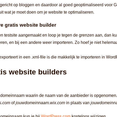
gericht op bloggen en daardoor al goed geoptimaliseerd voor G
 uit wat je moet doen om je website te optimaliseren.
 gratis website builder
en testsite aangemaakt en loop je tegen de grenzen aan, dan ku
eren, en bij een andere weer importeren. Zo hoef je niet helema
exporteert in een .xml-file is die makkelijk te importeren in Word
is website builders
e een domeinnaam waarin de naam van de aanbieder is opgenomen
s.com
of
jouwdomeinnaam.wix.com
in plaats van
jouwdomeinna
s domeinnaam kun je bij
WordPress.com
kosteloos wijzigen.