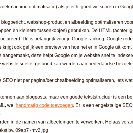
oekmachine optimalisatie) als je echt goed wil scoren in Googl
, blogbericht, webshop-product en afbeelding optimaliseren voo
koppen en kleinere tussenkopjes) gebruiken. De HTML (achterli
uctureerd. Dit is belangrijk voor je Google ranking. Google rede
e krijgt ook gelijk een preview van hoe het er in Google uit komt
e aangemaakt, deze helpt Google om je website snel te indexer
je website sneller getoond kan worden aan nederlandse bezoeker
e SEO niet per pagina/bericht/afbeelding optimaliseren, iets wat 
nnen aan blogposts, maar een goede tekststructuur is een bela
TML, wel
handmatig code toevoegen
. Er is een engelstalige SEO
.
den in de namen van afbeeldingen te verwerken. Helaas vera
ekst bv. 09ab7~mv2.jpg