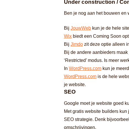
Under construction / C
Ben je nog aan het bouwen en wi
Bij
JouwWeb
kun je de hele sit
Wix
biedt een Coming Soon optie
Bij
Jimdo
zit deze optie alleen i
Bij de andere aanbieders maak je
‘Restricted’ modus. Is meer werk
In
WordPress.com
kun je meerde
WordPress.com
is de hele webs
je website.
SEO
Google moet je website goed ku
Met gratis website builders ku
SEO strategie. Denk bijvoorbeel
omschrijvingen.