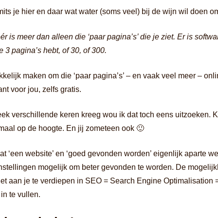
mits je hier en daar wat water (soms veel) bij de wijn wil doen o
r is meer dan alleen die ‘paar pagina’s’ die je ziet. Er is softw
e 3 pagina’s hebt, of 30, of 300.
kkelijk maken om die ‘paar pagina’s’ – en vaak veel meer – onli
t voor jou, zelfs gratis.
ek verschillende keren kreeg wou ik dat toch eens uitzoeken. 
aal op de hoogte. En jij zometeen ook 🙂
 dat ‘een website’ en ‘goed gevonden worden’ eigenlijk aparte we
instellingen mogelijk om beter gevonden te worden. De mogelijk
iet aan je te verdiepen in SEO = Search Engine Optimalisation 
in te vullen.