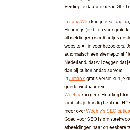
Verdiep je daarom ook in SEO (z
In
JouwWeb
kun je elke pagina
Headings (= stijlen voor grote 
afbeeldingen) wordt netjes gestr
website = fijn voor bezoekers. J
automatisch een sitemap.xml fil
Nederland, dat wil zeggen dat 
dan bij buitenlandse servers.
In
Jimdo’s
gratis versie kun je d
goede vindbaarheid.
Weebly
kan geen Heading1 toeke
kunt, als je handig bent met H
meer over
Weebly’s SEO opties
Goed voor SEO is om steekwoor
afbeeldingen naar onleesbare t