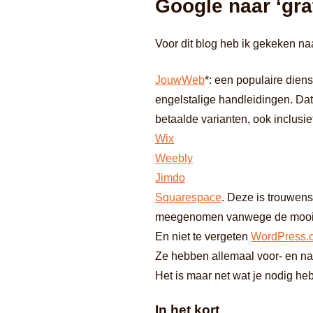
Google naar ‘gra
Voor dit blog heb ik gekeken n
JouwWeb
*: een populaire diens
engelstalige handleidingen. Dat 
betaalde varianten, ook inclusi
Wix
Weebly
Jimdo
Squarespace
. Deze is trouwens
meegenomen vanwege de mooie te
En niet te vergeten
WordPress.
Ze hebben allemaal voor- en na
Het is maar net wat je nodig heb
In het kort