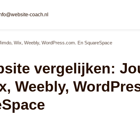
info@website-coach.nl
, Jimdo, Wix, Weebly, WordPress.com. En SquareSpace
bsite vergelijken: 
x, Weebly, WordPre
eSpace