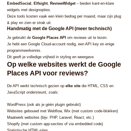
EmbedSocial
,
Elfsight
,
ReviewWidget
– bieden kant-en-klare
widgets met designopties.
Deze tools kosten vaak een klein bedrag per maand, maar zijn plug
& play en zien er strak uit.
Handmatig met de Google API (meer technisch)
Je gebruikt de
Google Places API
om reviews uit te lezen.
Je hebt een Google Cloud-account nodig, een API key en enige
programmeerkennis.
Dit geeft je volledige vrijheid in styling en weergave.
Op welke websites werkt de Google
Places API voor reviews?
De API werkt technisch gezien op
elke site
die HTML, CSS en
JavaScript ondersteunt, zoals:
WordPress (ook als je géén plugin gebruikt)
Websites gebouwd met Webflow, Wix (met custom code-blokken)
Maatwerk websites (bijv. PHP, Laravel, React, etc.)
Shopify (met custom app-secties of via embedded code)
Statistische HTML-sites