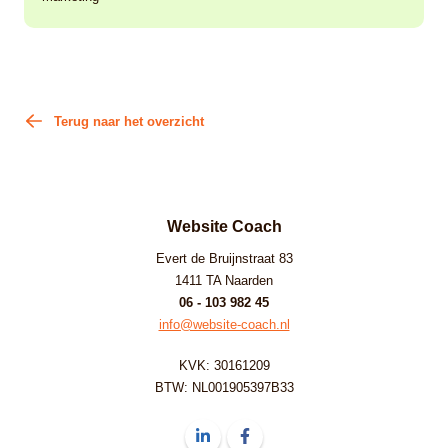
Terug naar het overzicht
Website Coach
Evert de Bruijnstraat 83
1411 TA Naarden
06 - 103 982 45
info@website-coach.nl
KVK: 30161209
BTW: NL001905397B33
Volg ons op LinkedIn Website Coach
Volg ons op Facebook Website C